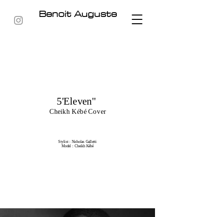
Benoit Auguste
5'Eleven''
Cheikh Kébé Cover
Stylist : Nicholas Galletti
Model : Cheikh Kébé